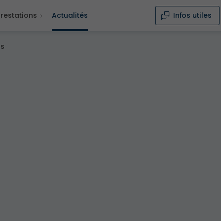
restations
Actualités
Infos utiles
us