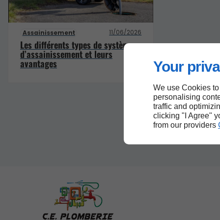
11/06/2026
Assainissement
Les différents types de systèmes
d’assainissement et leurs
avantages
Your priva
We use Cookies to
personalising conte
traffic and optimizi
clicking "I Agree" 
from our providers