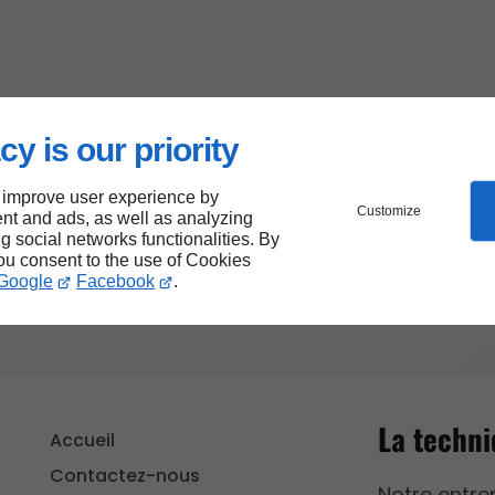
cy is our priority
 improve user experience by
Customize
nt and ads, as well as analyzing
ng social networks functionalities. By
you consent to the use of Cookies
Google
Facebook
.
La techni
Accueil
Contactez-nous
Notre entre