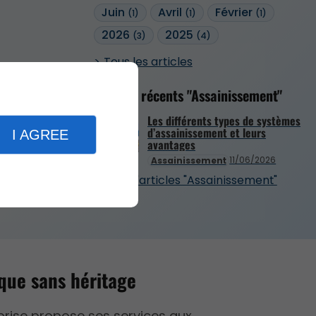
Juin
Avril
Février
(1)
(1)
(1)
2026
2025
(3)
(4)
Tous les articles
Articles récents "Assainissement"
Les différents types de systèmes
d’assainissement et leurs
I AGREE
avantages
11/06/2026
Assainissement
Plus d'articles "Assainissement"
que sans héritage
prise propose ses services aux